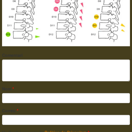
Comentari
Nom
*
Correu
*