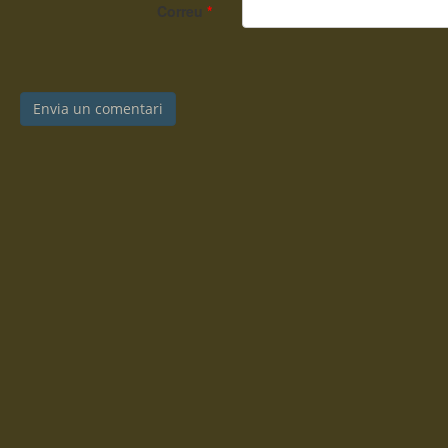
Correu
*