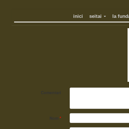
inici
seitai
la fun
Comentari
Nom
*