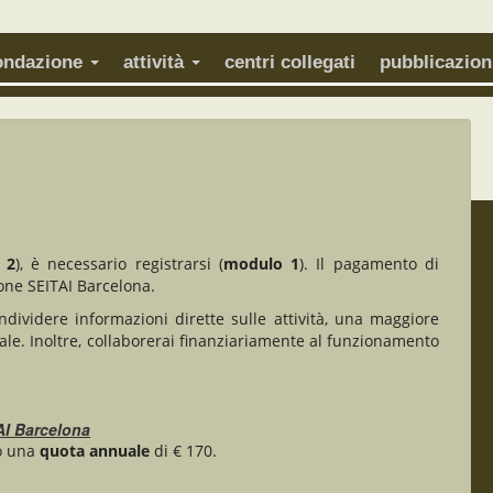
fondazione
attività
centri collegati
pubblicazion
 2
), è necessario registrarsi (
modulo 1
). Il pagamento di
one SEITAI Barcelona.
ividere informazioni dirette sulle attività, una maggiore
ale. Inoltre, collaborerai finanziariamente al funzionamento
AI Barcelona
so una
quota annuale
di € 170.