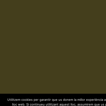
Utilitzem cookies per garantir que us donem la millor experiència a
lloc web. Si continueu utilitzant aquest lloc, assumirem que us 