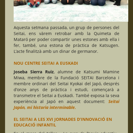
Aquesta setmana passada, un grup de persones del
Seitai, ens vàrem retrobar amb la Quimeta de
Mataró per poder compartir unes estones amb ella i
fer, també, una estona de pràctica de Katsugen.
L’acte finalitzà amb un dinar de germanor.
NOU CENTRE SEITAI A EUSKADI
Joseba Sierra Ruiz
, alumne de Katsumi Mamine
Miwa, membre de la Fundació SEITAI Barcelona i
membre ordinari del Seitai Kyokai del Japó, després
d’onze anys de pràctica i estudi, començarà a
transmetre el Seitai a Euskadi. També exposa la seva
experiència al Japó en aquest document:
Seitai
Japón,
mi historia interminable
.
EL SEITAI A LES XVI JORNADES D’INNOVACIÓ EN
EDUCACIÓ INFANTIL