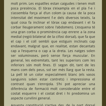
molt prim. Les espatlles estan caigudes i tenen molt
poca presència. El tòrax s’eixampla en el pla f-e i
s’assembla força al d’un colom (a causa de la poca
intensitat del moviment f-e dels diversos teixits, la
qual cosa fa inclinar el tòrax cap endavant i el fa
corbar lleugerament sobre l’abdomen). L’esquena té
una gran corba o prominència cap enrere a la zona
medial (regió bilateral de la cifosi dorsal), que fa que
el cap i el coll sembli que estiguin inclinats cap
endavant, malgrat que, en realitat, estan decantats
cap a l’esquerra o cap a la dreta. Les natges solen
ser voluminoses, però sense força muscular. En
general, les extremitats, tant les superiors com les
inferiors són molt fines. El segon dit, tant de les
mans com dels peus, sol ser més llarg que la resta.
La pell té un color especialment blanc (els vasos
sanguinis solen estar contrets) i impressiona el
contrast quan s’enrojola. S’hi pot apreciar una
diferència de formació molt considerable entre el
costat esquerre i el costat dret i hi predomina un
aspecte curvilini general.
Aquesta constitució s’activa des de la part dorsal