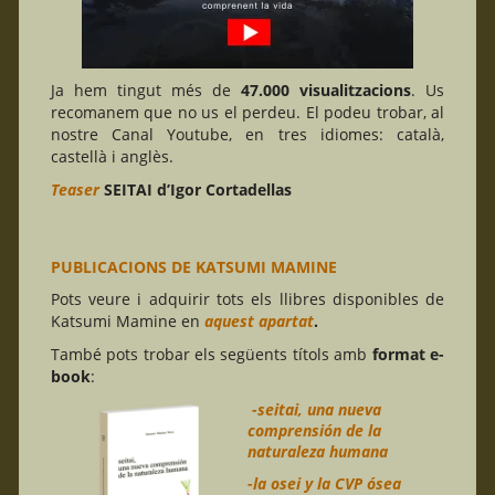
Ja hem tingut més de
47.000 visualitzacions
. Us
recomanem que no us el perdeu. El podeu trobar, al
nostre Canal Youtube, en tres idiomes: català,
castellà i anglès.
Teaser
SEITAI d’Igor Cortadellas
PUBLICACIONS DE KATSUMI MAMINE
Pots veure i adquirir tots els llibres disponibles de
Katsumi Mamine en
aquest apartat
.
També pots trobar els següents títols amb
format e-
book
:
-seitai, una nueva
comprensión de la
naturaleza humana
-la osei y la CVP ósea