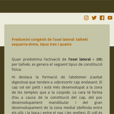
Predomini congènit de l’osei lateral: taiheki
esquerra-dreta, tipus tres i quatre
Quan predomina l’activació de
l’osei lateral
+ (
III
)
per taiheki, es genera el següent tipus de constitució
física:
Hi destaca la formació de l’abdomen (cavitat
digestiva) que tendeix a sobresortir cap endavant. El
cap sol ser petit i està més desenvolupat a la zona
de les temples que a la cúspide. La cara té forma
d’ou a causa de la constitució del cap, del poc
desenvolupament mandibular i del gran
desenvolupament de la zona medial (definida entre
els ulls i la boca i entre el nas i les orelles). El coll és