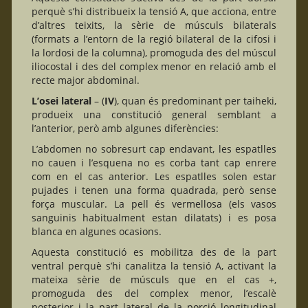
perquè s’hi distribueix la tensió A, que acciona, entre
d’altres teixits, la sèrie de músculs bilaterals
(formats a l’entorn de la regió bilateral de la cifosi i
la lordosi de la columna), promoguda des del múscul
iliocostal i des del complex menor en relació amb el
recte major abdominal.
L’osei lateral
– (
IV
), quan és predominant per taiheki,
produeix una constitució general semblant a
l’anterior, però amb algunes diferències:
L’abdomen no sobresurt cap endavant, les espatlles
no cauen i l’esquena no es corba tant cap enrere
com en el cas anterior. Les espatlles solen estar
pujades i tenen una forma quadrada, però sense
força muscular. La pell és vermellosa (els vasos
sanguinis habitualment estan dilatats) i es posa
blanca en algunes ocasions.
Aquesta constitució es mobilitza des de la part
ventral perquè s’hi canalitza la tensió A, activant la
mateixa sèrie de músculs que en el cas +,
promoguda des del complex menor, l’escalè
posterior i la part lateral de la porció longitudinal