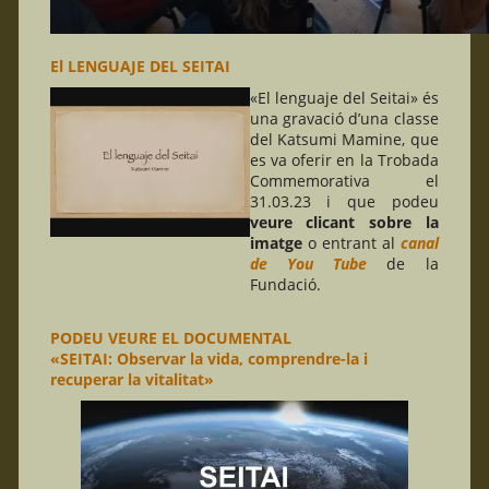
El LENGUAJE DEL SEITAI
«El lenguaje del Seitai» és
una gravació d’una classe
del Katsumi Mamine, que
es va oferir en la Trobada
Commemorativa el
31.03.23 i que podeu
veure clicant sobre la
imatge
o entrant al
canal
de You Tube
de la
Fundació.
PODEU VEURE EL DOCUMENTAL
«SEITAI: Observar la vida, comprendre-la i
recuperar la vitalitat»