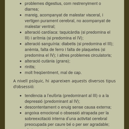
problemes digestius, com restrenyiment o
diarrea;
mareig, acompanyat de malestar visceral, i
vertigen purament cerebral, no acompanyat de
malestar ventral;
alteració cardíaca: taquicàrdia (si predomina el
III) i arítmia (si predomina el IV);
alteració sanguínia: diabetis (si predomina el III);
anèmia, falta de ferro i falta de plaquetes (si
predomina el IV); i altres problemes circulatoris;
alteració cutània (grans);
rinitis;
molt freqüentment, mal de cap.
A nivell psíquic, hi apareixen aquests diversos tipus
d’obsessió:
tendència a l’eufòria (predominant al III) o a la
depressió (predominant al IV);
descontentament o enuig sense causa externa;
angoixa emocional o obsessió atrapada per la
sobreexcitació interna d’una activitat cerebral
preocupada per caure bé o per ser agradable;