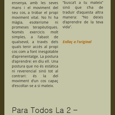
“busca’t a tu mateix”
ensenya, amb les seves
sinó que s’ha de
mans i el moviment del
traduir d’aquesta altra
seu cos, a trobar el propi
manera: “No deixis
moviment vital. No hi ha
d’aprendre de la teva
màgia, esoterisme ni
vida”.
promeses terapèutiques.
Només exercicis molt
simples, a l’abast de
qualsevol, a través dels
Enllaç a l’original
quals tenir accés al propi
cos com a font inesgotable
d’aprenentatge. La postura
d’aprendre: en diu ell. Una
postura que no és estàtica
ni reverencial sinó tot al
contrari: és la del
moviment d’un cos capaç
d’escoltar-se a si mateix.
Para Todos La 2 –