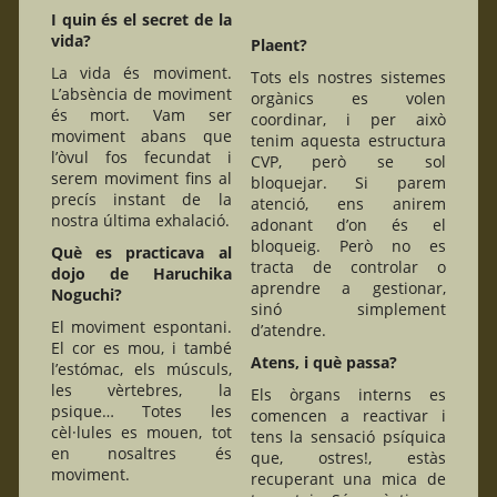
I quin és el secret de la
vida?
Plaent?
La vida és moviment.
Tots els nostres sistemes
L’absència de moviment
orgànics es volen
és mort. Vam ser
coordinar, i per això
moviment abans que
tenim aquesta estructura
l’òvul fos fecundat i
CVP, però se sol
serem moviment fins al
bloquejar. Si parem
precís instant de la
atenció, ens anirem
nostra última exhalació.
adonant d’on és el
bloqueig. Però no es
Què es practicava al
tracta de controlar o
dojo de Haruchika
aprendre a gestionar,
Noguchi?
sinó simplement
El moviment espontani.
d’atendre.
El cor es mou, i també
Atens, i què passa?
l’estómac, els músculs,
les vèrtebres, la
Els òrgans interns es
psique… Totes les
comencen a reactivar i
cèl·lules es mouen, tot
tens la sensació psíquica
en nosaltres és
que, ostres!, estàs
moviment.
recuperant una mica de