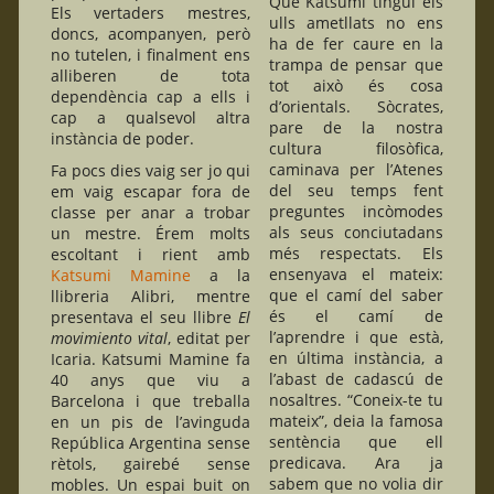
Que Katsumi tingui els
Els vertaders mestres,
ulls ametllats no ens
doncs, acompanyen, però
ha de fer caure en la
no tutelen, i finalment ens
trampa de pensar que
alliberen de tota
tot això és cosa
dependència cap a ells i
d’orientals. Sòcrates,
cap a qualsevol altra
pare de la nostra
instància de poder.
cultura filosòfica,
caminava per l’Atenes
Fa pocs dies vaig ser jo qui
del seu temps fent
em vaig escapar fora de
preguntes incòmodes
classe per anar a trobar
als seus conciutadans
un mestre. Érem molts
més respectats. Els
escoltant i rient amb
ensenyava el mateix:
Katsumi Mamine
a la
que el camí del saber
llibreria Alibri, mentre
és el camí de
presentava el seu llibre
El
l’aprendre i que està,
movimiento vital
, editat per
en última instància, a
Icaria. Katsumi Mamine fa
l’abast de cadascú de
40 anys que viu a
nosaltres. “Coneix-te tu
Barcelona i que treballa
mateix”, deia la famosa
en un pis de l’avinguda
sentència que ell
República Argentina sense
predicava. Ara ja
rètols, gairebé sense
sabem que no volia dir
mobles. Un espai buit on