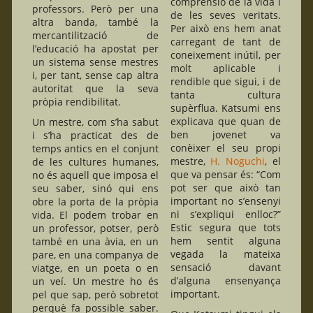
comprensió de la vida i
professors. Però per una
de les seves veritats.
altra banda, també la
Per això ens hem anat
mercantilització de
carregant de tant de
l’educació ha apostat per
coneixement inútil, per
un sistema sense mestres
molt aplicable i
i, per tant, sense cap altra
rendible que sigui, i de
autoritat que la seva
tanta cultura
pròpia rendibilitat.
supèrflua. Katsumi ens
explicava que quan de
Un mestre, com s’ha sabut
ben jovenet va
i s’ha practicat des de
conèixer el seu propi
temps antics en el conjunt
mestre,
H. Noguchi
, el
de les cultures humanes,
que va pensar és: “Com
no és aquell que imposa el
pot ser que això tan
seu saber, sinó qui ens
important no s’ensenyi
obre la porta de la pròpia
ni s’expliqui enlloc?”
vida. El podem trobar en
Estic segura que tots
un professor, potser, però
hem sentit alguna
també en una àvia, en un
vegada la mateixa
pare, en una companya de
sensació davant
viatge, en un poeta o en
d’alguna ensenyança
un veí. Un mestre ho és
important.
pel que sap, però sobretot
perquè fa possible saber.