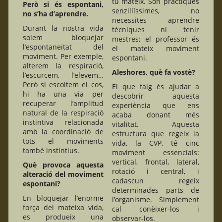
tu mateix. Són pràctiques
Però si és espontani,
senzillíssimes, no
no s’ha d’aprendre.
necessites aprendre
Durant la nostra vida
tècniques ni tenir
solem bloquejar
mestres; el professor és
l’espontaneïtat del
el mateix moviment
moviment. Per exemple,
espontani.
alterem la respiració,
Aleshores, què fa vostè?
l’escurcem, l’elevem…
Però si escoltem el cos,
El que faig és ajudar a
hi ha una via per
descobrir aquesta
recuperar l’amplitud
experiència que ens
natural de la respiració
acaba donant més
instintiva relacionada
vitalitat. Aquesta
amb la coordinació de
estructura que regeix la
tots el moviments
vida, la CVP, té cinc
també instintius.
moviment essencials:
vertical, frontal, lateral,
Què provoca aquesta
rotació i central, i
alteració del moviment
cadascun regeix
espontani?
determinades parts de
En bloquejar l’enorme
l’organisme. Simplement
força del mateixa vida,
cal conèixer-los i
es produeix una
observar-los.