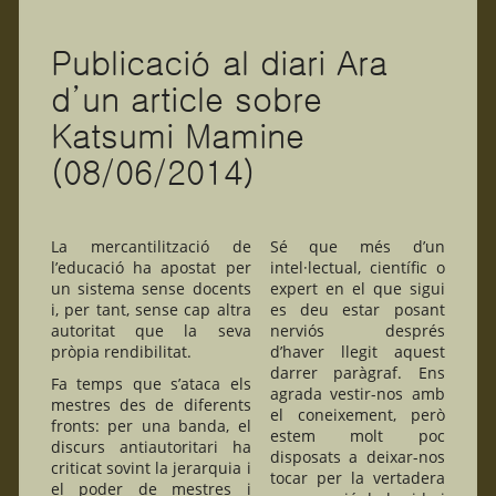
Publicació al diari Ara
d’un article sobre
Katsumi Mamine
(08/06/2014)
La mercantilització de
Sé que més d’un
l’educació ha apostat per
intel·lectual, científic o
un sistema sense docents
expert en el que sigui
i, per tant, sense cap altra
es deu estar posant
autoritat que la seva
nerviós després
pròpia rendibilitat.
d’haver llegit aquest
darrer paràgraf. Ens
Fa temps que s’ataca els
agrada vestir-nos amb
mestres des de diferents
el coneixement, però
fronts: per una banda, el
estem molt poc
discurs antiautoritari ha
disposats a deixar-nos
criticat sovint la jerarquia i
tocar per la vertadera
el poder de mestres i