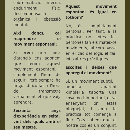
sobreexcitació interna,
Aquest moviment
enduriment físic,
espontani és igual en
descompensació
tothom?
orgànica i obsessió
mental.
No, és completament
personal. Per tant, a la
Així doncs, cal
pràctica no totes les
reaprendre el
persones fan els mateixos
moviment espontani?
moviments, tal com passa
Si prem una mica
en el cas del ioga, el tai-
d’atenció, ens adonem
txí o altres pràctiques.
que tenim aquest
Escoltes i deixes que
moviment espontani, i
aparegui el moviment?
simplement l’hem de
seguir. Però sempre he
Sí, un moviment subtil. I
tingut dificultat a l’hora
aquesta aparent
de transmetre
ximpleria t’aporta una
verbalment el que vaig
cosa molt important, et va
aprendre.
ensenyant on estàs
bloquejat, i amb la
Seixanta anys
pràctica tot comença a
d’experiència en seitai,
fluir. Tots sabem que el
vint dels quals amb el
nostre cos és un conjunt,
seu mestre.