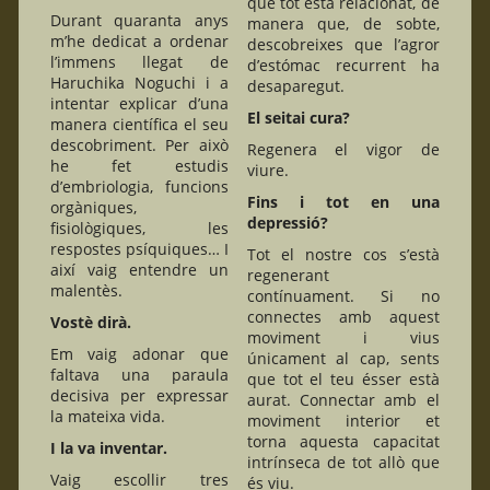
que tot està relacionat, de
Durant quaranta anys
manera que, de sobte,
m’he dedicat a ordenar
descobreixes que l’agror
l’immens llegat de
d’estómac recurrent ha
Haruchika Noguchi i a
desaparegut.
intentar explicar d’una
El seitai cura?
manera científica el seu
descobriment. Per això
Regenera el vigor de
he fet estudis
viure.
d’embriologia, funcions
Fins i tot en una
orgàniques,
depressió?
fisiològiques, les
respostes psíquiques… I
Tot el nostre cos s’està
així vaig entendre un
regenerant
malentès.
contínuament. Si no
connectes amb aquest
Vostè dirà.
moviment i vius
Em vaig adonar que
únicament al cap, sents
faltava una paraula
que tot el teu ésser està
decisiva per expressar
aurat. Connectar amb el
la mateixa vida.
moviment interior et
torna aquesta capacitat
I la va inventar.
intrínseca de tot allò que
Vaig escollir tres
és viu.