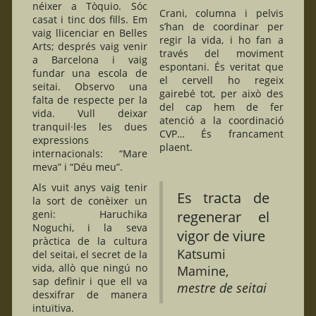
néixer a Tòquio. Sóc
Crani, columna i pelvis
casat i tinc dos fills. Em
s’han de coordinar per
vaig llicenciar en Belles
regir la vida, i ho fan a
Arts; després vaig venir
través del moviment
a Barcelona i vaig
espontani. És veritat que
fundar una escola de
el cervell ho regeix
seitai. Observo una
gairebé tot, per això des
falta de respecte per la
del cap hem de fer
vida. Vull deixar
atenció a la coordinació
tranquil·les les dues
CVP… És francament
expressions
plaent.
internacionals: “Mare
meva” i “Déu meu”.
Als vuit anys vaig tenir
Es tracta de
la sort de conèixer un
geni: Haruchika
regenerar el
Noguchi, i la seva
vigor de viure
pràctica de la cultura
Katsumi
del seitai, el secret de la
vida, allò que ningú no
Mamine,
sap definir i que ell va
mestre de seitai
desxifrar de manera
intuïtiva.