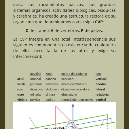
oseis
, sus movimientos básicos, sus grandes
sistemas orgánicos, actividades biológicas, psíquicas
y cerebrales, ha creado una estructura rectora de su
organismo que denominamos con la sigla
CVP
:
C
de cráneo,
V
de vértebras,
P
de pelvis.
La CVP integra en una total interdependencia sus
siguientes componentes (la existencia de cualquiera
de ellos necesita la de los otros y exige su
interconexión):
cavidad
zona
centro del sistema
osei
azul
craneal
cabeza
nervioso
vertical
verde
pectoral
hombros
motor-combustivo
frontal
rojo
digestiva
abdomen
digestivo-circulatorio
lateral
ocre
urinaria
cintura
eliminatorio
rotatoria
violeta
pélvica
cadera
reproductor-conjuntivo
central