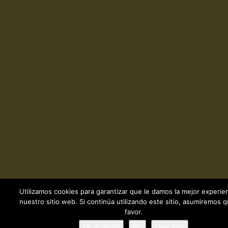
Utilizamos cookies para garantizar que le damos la mejor experie
nuestro sitio web. Si continúa utilizando este sitio, asumiremos 
favor.
De acuerdo
No
Leer más