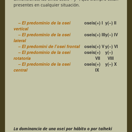
presentes en cualquier situación.
– El predominio de la osei
oseis
(+) I
y
(–) II
vertical
– El predominio de la osei
oseis
(+) III
y
(–) IV
lateral
– El predomini de l’osei frontal
oseis
(+) V
y
(–) VI
– El predominio de la osei
oseis
(+)
y
(–)
rotatoria
VII
VIII
– El predominio de la osei
oseis
(+)
y
(–) X
central
IX
La dominancia de una osei por hábito o por taiheki