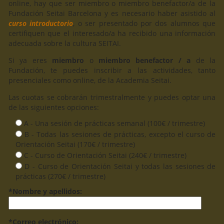
online, hay que ser miembro o miembro benefactor/a de la
Fundación Seitai Barcelona y es necesario haber asistido al
curso introductorio
, o ser presentado por dos alumnos que
certifiquen que el interesado/a ha recibido una información
adecuada sobre la cultura SEITAI.
Si ya eres
miembro
o
miembro benefactor / a
de la
Fundación, te puedes inscribir a las actividades, tanto
presenciales como online, de la Academia Seitai.
Las cuotas se cobrarán trimestralmente y puedes optar una
de las siguientes opciones:
A - Una sesión de prácticas semanal (100€ / trimestre)
B - Todas las sesiones de prácticas, excepto el curso de
Orientación Seitai (170€ / trimestre)
C - Curso de Orientación Seitai (240€ / trimestre)
D - Curso de Orientación Seitai y todas las sesiones de
prácticas (270€ / trimestre)
*Nombre y apellidos:
*Correo electrónico: