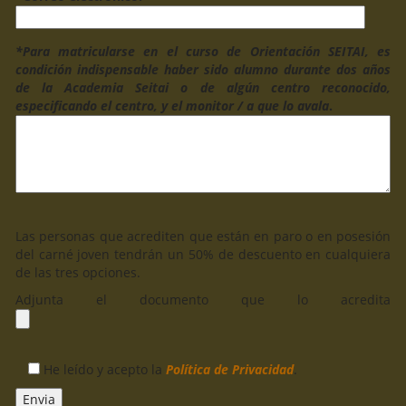
*Para matricularse en el curso de Orientación SEITAI, es
condición indispensable haber sido alumno durante dos años
de la Academia Seitai o de algún centro reconocido,
especificando el centro, y el monitor / a que lo avala
.
Las personas que acrediten que están en paro o en posesión
del carné joven tendrán un 50% de descuento en cualquiera
de las tres opciones.
Adjunta el documento que lo acredita
He leído y acepto la
Política de Privacidad
.