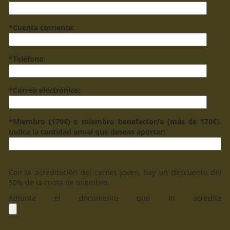
*Cuenta corriente:
*Teléfono:
*Correo electrónico:
*Miembro (170€) o miembro benefactor/a (más de 170€).
Indica la cantidad anual que deseas aportar:
Con la acreditación del carnet joven, hay un descuento del
50% de la cuota de miembro.
Adjunta el documento que lo acredita