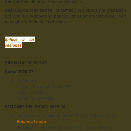
dedicar más de una sesión, en su caso.
Después de cada sesión, los temas y sus textos y la grabación
del seminario-debate se podrán consultar en este espacio de
la página web de la Fundación.
Enlace a las
sesiones
PRÓXIMAS SESIONES
Curso 2026-27
1a sesión
Fecha: 2 de octubre de 2026
Hora: 19-20.30h
Tema:
Por concretar
SESIONES DEL CURSO 2025-26
1a sesión
3 de octubre de 2025. Tema:
Seitai y yo
.
Enlace al texto
2a sesión
7 de noviembre de 2025. Tema:
Seitai y