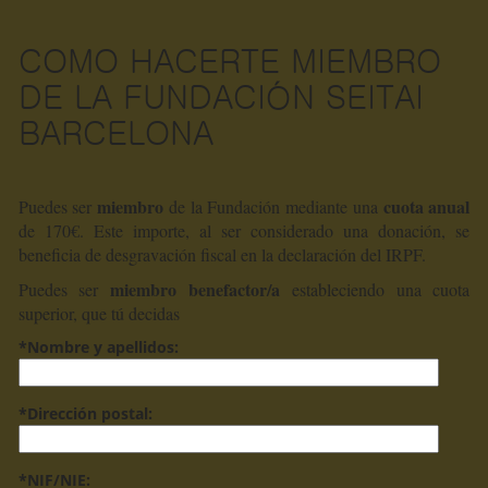
COMO HACERTE MIEMBRO
DE LA FUNDACIÓN SEITAI
BARCELONA
miembro
cuota anual
Puedes ser
de la Fundación mediante una
de 170€. Este importe, al ser considerado una donación, se
beneficia de desgravación fiscal en la declaración del IRPF.
miembro benefactor/a
Puedes ser
estableciendo una cuota
superior, que tú decidas
*Nombre y apellidos:
*Dirección postal:
*NIF/NIE: