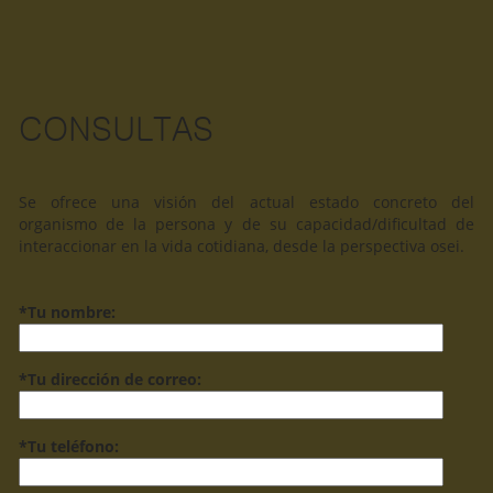
CONSULTAS
Se ofrece una visión del actual estado concreto del
organismo de la persona y de su capacidad/dificultad de
interaccionar en la vida cotidiana, desde la perspectiva osei.
*Tu nombre:
*Tu dirección de correo:
*Tu teléfono: