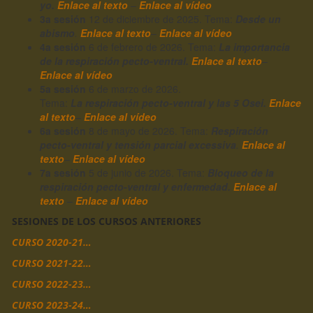
yo.
Enlace al texto
–
Enlace al vídeo
3a sesión
12 de diciembre de 2025. Tema:
Desde un
abismo
.
Enlace al texto
–
Enlace al vídeo
4a sesión
6 de febrero de 2026. Tema:
La importancia
de la respiración pecto-ventral.
Enlace al texto
–
Enlace al vídeo
5a sesión
6 de marzo de 2026.
Tema:
La respiración pecto-ventral y las 5 Osei.
Enlace
al texto
–
Enlace al vídeo
6a sesión
8 de mayo de 2026. Tema:
Respiración
pecto-ventral y tensión parcial excessiva
.
Enlace al
texto
–
Enlace al vídeo
7a sesión
5 de junio de 2026. Tema:
Bloqueo de la
respiración pecto-ventral y enfermedad.
Enlace al
texto
–
Enlace al vídeo
SESIONES DE LOS CURSOS ANTERIORES
CURSO 2020-21…
CURSO 2021-22…
CURSO 2022-23…
CURSO 2023-24…