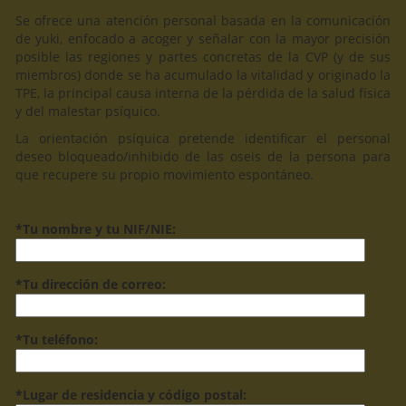
Se ofrece una atención personal basada en la comunicación
de yuki, enfocado a acoger y señalar con la mayor precisión
posible las regiones y partes concretas de la CVP (y de sus
miembros) donde se ha acumulado la vitalidad y originado la
TPE, la principal causa interna de la pérdida de la salud física
y del malestar psíquico.
La orientación psíquica pretende identificar el personal
deseo bloqueado/inhibido de las oseis de la persona para
que recupere su propio movimiento espontáneo.
*Tu nombre y tu NIF/NIE:
*Tu dirección de correo:
*Tu teléfono:
*Lugar de residencia y código postal: