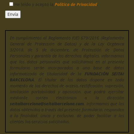
He leído y acepto la
Política de Privacidad
.
En cumplimiento al Reglamento (UE) 679/2016 (Reglamento
General de Protección de Datos) y de la Ley Orgánica
3/2018, de 5 de diciembre, de Protección de Datos
Personales y garantía de los derechos digitales, informamos
que los datos personales que solicitamos en el presente
formulario serán incorporados a una base de datos
informatizada de titularidad de la
FUNDACIÓN SEITAI
BARCELONA
. El titular de los datos dispone en todo
momento de los derechos de acceso, rectificación, supresión,
limitación portabilidad y oposición, que podrá ejercitar
mediante correo electrónico a la dirección
seitaibarcelona@seitaibarcelona.com
. Informamos que los
datos obtenidos a través del presente formulario, responden
a la finalidad, única y exclusiva, de poder facilitar a los
clientes los servicios solicitados.