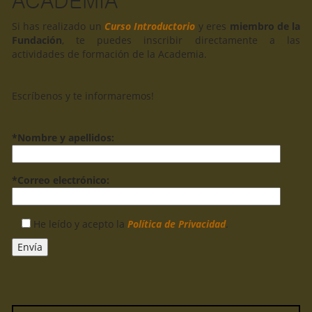
ACADEMIA
Si has realizado un
Curso Introductorio
y eres
miembro de la
Fundación
, te puedes inscribir directamente a las
actividades de formación de la Academia.
Escríbenos y te informaremos!
*Nombre y apellidos:
*Correo electrónico:
He leído y acepto la
Política de Privacidad
.