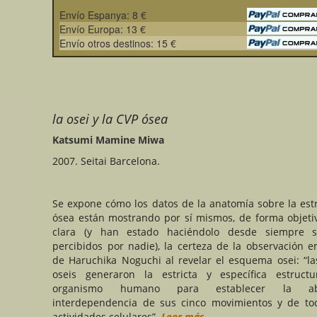
Envío Espanya: 8 €
Envío Europa: 13 €
Envío otros destinos: 15 €
la osei y la CVP ósea
Katsumi Mamine Miwa
2007. Seitai Barcelona.
Se expone cómo los datos de la anatomía sobre la est
ósea están mostrando por sí mismos, de forma objet
clara (y han estado haciéndolo desde siempre s
percibidos por nadie), la certeza de la observación e
de Haruchika Noguchi al revelar el esquema osei: “la
oseis generaron la estricta y específica estruct
organismo humano para establecer la abs
interdependencia de sus cinco movimientos y de to
actividades celulares”.
Leer más…