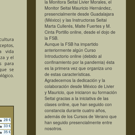
la Monitora Seitai Livier Morales, el
Monitor Seitai Mauricio Hernández,
presencialmente desde Guadalajara
(México) y las Instructoras Seitai
Marta Cullerés, Maite Fuertes y M.
Cinta Portillo online, desde el dojo de
la FSB.
cultura
Aunque la FSB ha impartido
ceptos,
anteriormente algún Curso
a vida
Introductorio online (debido al
za y el
confinamiento por la pandemia) ésta
es para
es la primera vez que organiza uno
 que se
de estas características.
lógico.
Agradecemos la dedicación y la
colaboración desde México de Livier
y Mauricio, que iniciaron su formación
Seitai gracias a la iniciativa de las
clases online, que han seguido con
constancia durante cuatro años,
además de los Cursos de Verano que
28 €
han seguido presencialmente entre
33 €
nosotros.
35 €