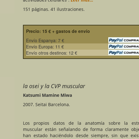
151 páginas. 41 ilustraciones.
Precio: 15 € + gastos de envío
Envío Espanya: 7 €
Envío Europa: 11 €
Envío otros destinos: 12 €
la osei y la CVP muscular
Katsumi Mamine Miwa
2007. Seitai Barcelona.
Los propios datos de la anatomía sobre la estr
muscular están señalando de forma claramente obje
han estado haciéndolo desde siempre, sin que exi