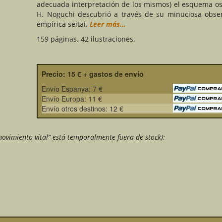
adecuada interpretación de los mismos) el esquema os
H. Noguchi descubrió a través de su minuciosa obse
empírica seitai.
Leer más…
159 páginas. 42 ilustraciones.
Precio: 15 € + gastos de envío
Envío Espanya: 7 €
Envío Europa: 11 €
Envío otros destinos: 12 €
movimiento vital” está temporalmente fuera de stock):