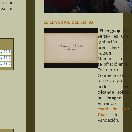
ei, que
rvación
EL LENGUAJE DEL SEITAI
«
El lenguaje del
Seitai
» es una
grabación de
una clase de
22 €
Katsumi
26 €
Mamine, que
se ofreció en el
27 €
Encuentro
Conmemorativo
31.03.23 y que
podéis
ver
clicando sobre
la imagen
o
entrando al
canal de You
Tube
de la
Fundación.