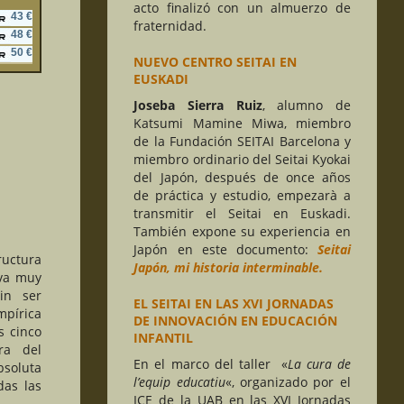
acto finalizó con un almuerzo de
43 €
fraternidad.
48 €
50 €
NUEVO CENTRO SEITAI EN
EUSKADI
Joseba Sierra Ruiz
, alumno de
Katsumi Mamine Miwa, miembro
de la Fundación SEITAI Barcelona y
miembro ordinario del Seitai Kyokai
del Japón, después de once años
de práctica y estudio, empezarà a
transmitir el Seitai en Euskadi.
También expone su experiencia en
Japón en este documento:
Seitai
ructura
Japón,
mi historia interminable
.
iva muy
in ser
EL SEITAI EN LAS XVI JORNADAS
mpírica
DE INNOVACIÓN EN EDUCACIÓN
s cinco
INFANTIL
ura del
En el marco del taller «
La cura de
oluta
l’equip educatiu
«, organizado por el
das las
ICE de la UAB en las XVI Jornadas