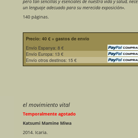
pero tan sencillas y esenciales de nuestra vida y salud, nec
un lenguaje adecuado para su merecida exposición».
140 páginas.
Precio: 40 € + gastos de envío
Envío Espanya: 8 €
Envío Europa: 13 €
Envío otros destinos: 15 €
el movimiento vital
Temporalmente agotado
Katsumi Mamine Miwa
2014. Icaria.