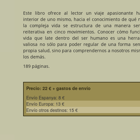
Este libro ofrece al lector un viaje apasionante h
interior de uno mismo, hacia el conocimiento de qué
la compleja vida se estructura de una manera sen
reiterativa en cinco movimientos. Conocer cómo func
vida que late dentro del ser humano es una herra
valiosa no sólo para poder regular de una forma senc
propia salud, sino para comprendernos a nosotros mis
los demás.
189 páginas.
Precio: 22 € + gastos de envío
Envío Espanya: 8 €
Envío Europa: 13 €
Envío otros destinos: 15 €