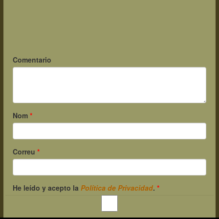
Comentario
Nom
*
Correu
*
He leído y acepto la
Política de Privacidad
.
*