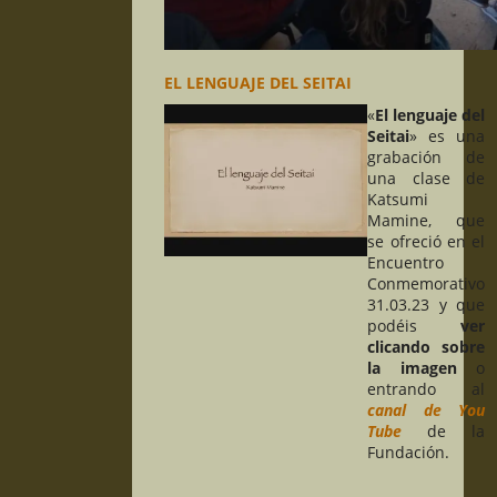
EL LENGUAJE DEL SEITAI
«
El lenguaje del
Seitai
» es una
grabación de
una clase de
Katsumi
Mamine, que
se ofreció en el
Encuentro
Conmemorativo
31.03.23 y que
podéis
ver
clicando sobre
la imagen
o
entrando al
canal de You
Tube
de la
Fundación.