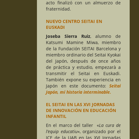
acto finalizó con un almuerzo de
fraternidad.
NUEVO CENTRO SEITAI EN
EUSKADI
Joseba Sierra Ruiz
, alumno de
Katsumi Mamine Miwa, miembro
de la Fundación SEITAI Barcelona y
miembro ordinario del Seitai Kyokai
del Japón, después de once años
de práctica y estudio, empezarà a
transmitir el Seitai en Euskadi.
También expone su experiencia en
Japón en este documento:
Seitai
Japón,
mi historia interminable
.
EL SEITAI EN LAS XVI JORNADAS
DE INNOVACIÓN EN EDUCACIÓN
INFANTIL
En el marco del taller «
La cura de
l’equip educatiu
«, organizado por el
ICE de la UAB en las XVI Jornadas