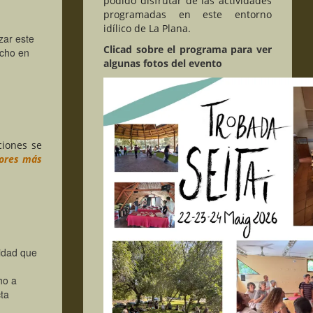
podido disfrutar de las actividades
programadas en este entorno
idílico de La Plana.
zar este
Clicad sobre el programa para ver
echo en
algunas fotos del evento
ciones se
dores más
cidad que
ho a
cta